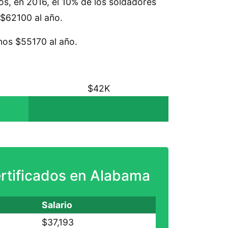
os, en 2016, el 10% de los soldadores
 $62100 al año.
nos $55170 al año.
:
$42K
rtificados en Alabama
Salario
$37,193