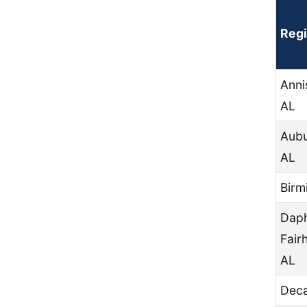
Reg
Anni
AL
Aubu
AL
Birm
Dap
Fair
AL
Deca