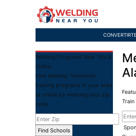
CONVERTIRT
Me
Welding Programs Near You &
Online
Al
Find Welding Technician
training programs in your area
Featu
or online by entering your zip
Train
code.
Spon