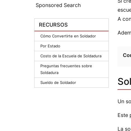
Si cr
Sponsored Search
escue
A con
RECURSOS
Ademá
Cómo Convertirte en Soldador
Por Estado
Co
Costo de la Escuela de Soldadura
Preguntas frecuentes sobre
Soldadura
So
Sueldo de Soldador
Un so
Este 
La so