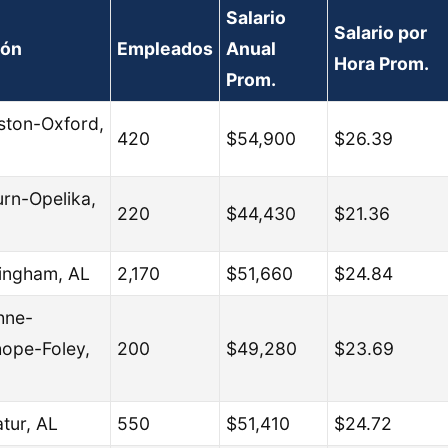
Salario
Salario por
ión
Empleados
Anual
Hora Prom.
Prom.
ston-Oxford,
420
$54,900
$26.39
rn-Opelika,
220
$44,430
$21.36
ingham, AL
2,170
$51,660
$24.84
hne-
hope-Foley,
200
$49,280
$23.69
tur, AL
550
$51,410
$24.72