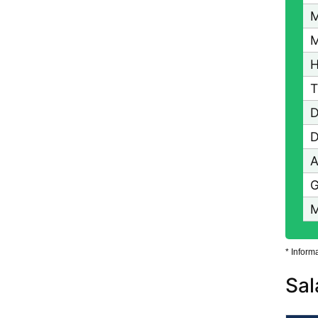
M
M
H
T
D
D
A
G
M
* Inform
Sal