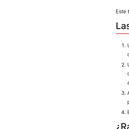
Este 
La
¿R