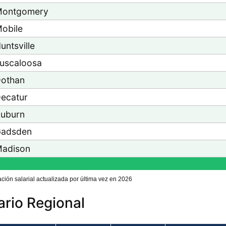
ontgomery
obile
untsville
uscaloosa
othan
ecatur
uburn
adsden
adison
ación salarial actualizada por última vez en 2026
ario Regional