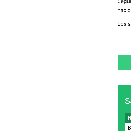
Según
nacio
Los s
S
N
B