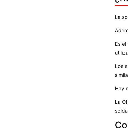
La so
Ademá
Es el
utiliz
Los s
simil
Hay m
La Of
solda
Con