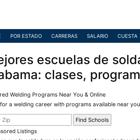
E
POR ESTADO
CARRERAS
SALARIO
CUESTA
jores escuelas de sold
abama: clases, programa
red Welding Programs Near You & Online
 for a welding career with programs available near you
sored Listings