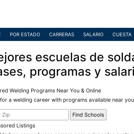
E
POR ESTADO
CARRERAS
SALARIO
CUESTA
jores escuelas de sold
ases, programas y salar
red Welding Programs Near You & Online
 for a welding career with programs available near you
sored Listings