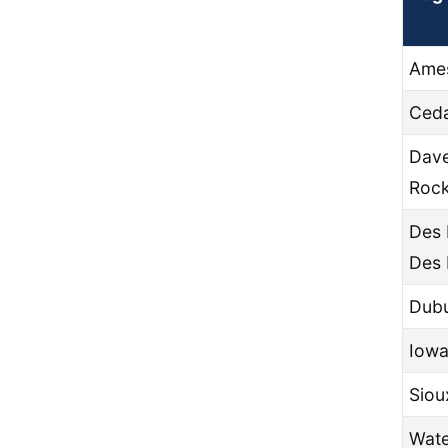
Ames
Ceda
Dave
Rock
Des 
Des 
Dubu
Iowa
Siou
Wate