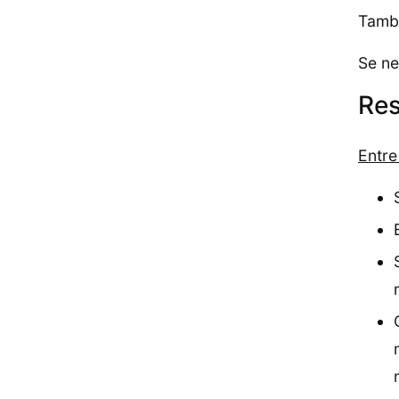
Tambi
Se ne
Res
Entre