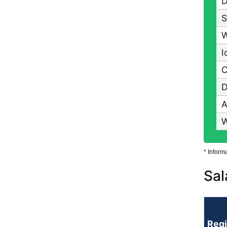
D
S
W
I
C
D
W
* Inform
Sal
Reg