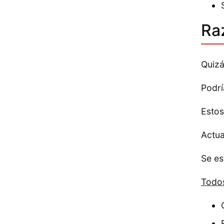
Ra
Quizá
Podrí
Estos
Actua
Se es
Todos