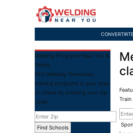
CONVERTIRT
Me
Welding Programs Near You &
Online
cl
Find Welding Technician
training programs in your area
Featu
or online by entering your zip
Train
code.
Spon