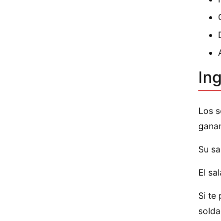
In
Los s
ganan
Su sa
El sa
Si te
solda