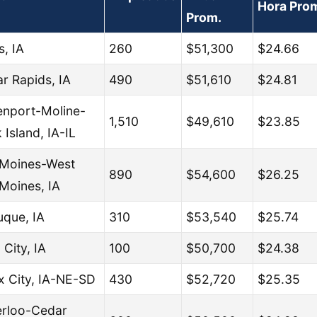
Hora Pro
Prom.
, IA
260
$51,300
$24.66
r Rapids, IA
490
$51,610
$24.81
nport-Moline-
1,510
$49,610
$23.85
 Island, IA-IL
Moines-West
890
$54,600
$26.25
Moines, IA
que, IA
310
$53,540
$25.74
 City, IA
100
$50,700
$24.38
x City, IA-NE-SD
430
$52,720
$25.35
rloo-Cedar