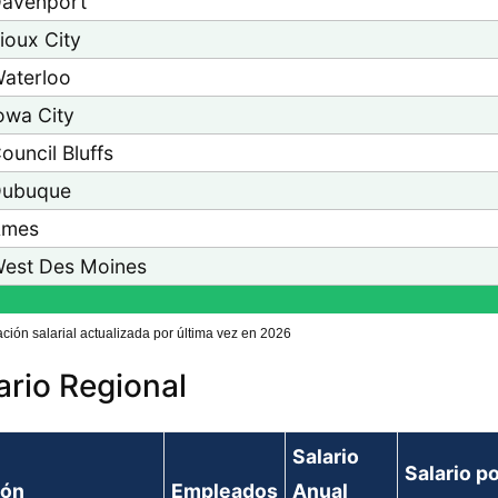
avenport
ioux City
aterloo
owa City
ouncil Bluffs
ubuque
Ames
est Des Moines
ación salarial actualizada por última vez en 2026
ario Regional
Salario
Salario p
ión
Empleados
Anual