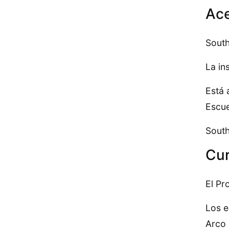
Ace
South
La in
Está 
Escue
South
Cur
El Pr
Los e
Arco 