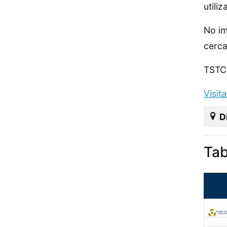
utili
No im
cerca
TSTC 
Visit
D
Tab