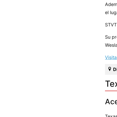
Ademá
el lu
STVT 
Su pr
Wesl
Visit
D
Te
Ace
Texas