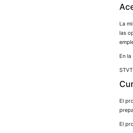
Ace
La mi
las o
empl
En la
STVT 
Cur
El pr
prepa
El pr