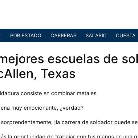
E
POR ESTADO
CARRERAS
SALARIO
CUESTA
mejores escuelas de so
Allen, Texas
ldadura consiste en combinar metales.
uena muy emocionante, ¿verdad?
 sorprendentemente, ¡la carrera de soldador puede se
ás la oportunidad de trabajar con tus manos en una 