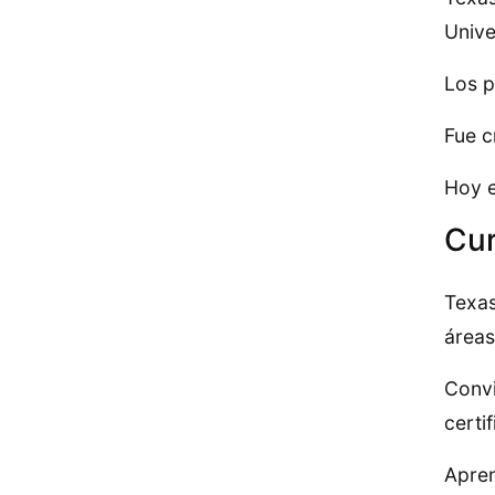
Unive
Los p
Fue c
Hoy e
Cur
Texas
áreas
Convi
certi
Apren