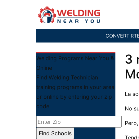
CONVERTIRT
3 
Welding Programs Near You &
Online
Mc
Find Welding Technician
training programs in your area
La so
or online by entering your zip
code.
No s
Pero,
Tendr