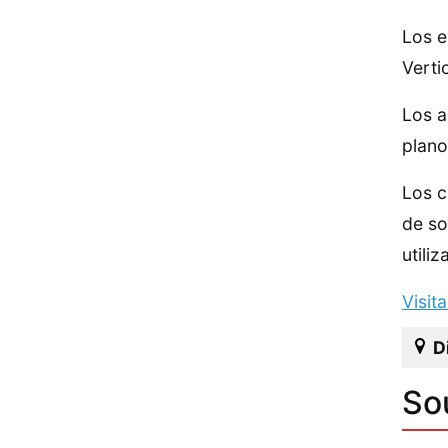
Los e
Verti
Los a
plano
Los c
de so
utiliz
Visit
D
Sou