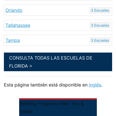
Orlando
3 Escuelas
Tallahassee
3 Escuelas
Tampa
3 Escuelas
CONSULTA TODAS LAS ESCUELAS DE
FLORIDA >
Esta página también está disponible en
inglés
.
Welding Programs Near You &
Online