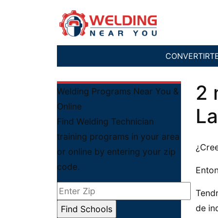
CONVERTIRT
2 
Welding Programs Near You &
Online
La
Find Welding Technician
training programs in your area
¿Cree
or online by entering your zip
code.
Enton
Tendr
de in