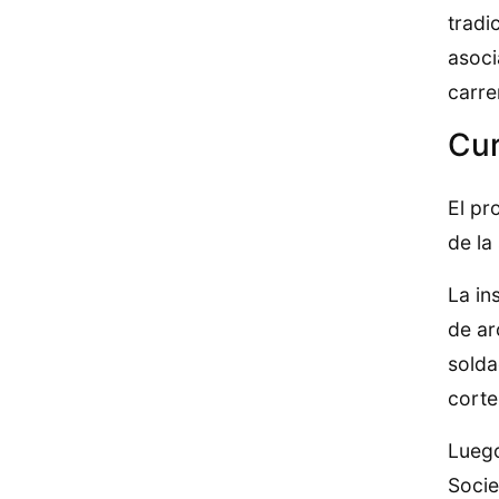
tradi
asoci
carre
Cur
El pr
de la
La in
de ar
solda
corte
Luego
Socie