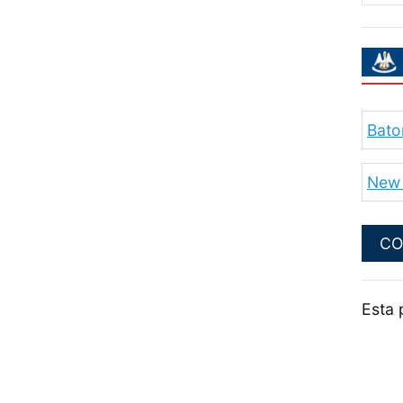
Bato
New 
CO
Esta 