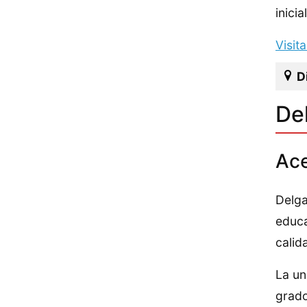
inici
Visit
D
De
Ace
Delga
educa
calid
La un
grado