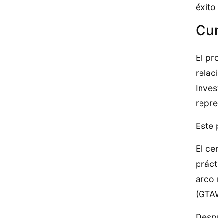
éxito
Cur
El pr
relac
Inves
repre
Este 
El ce
práct
arco 
(GTA
Despu