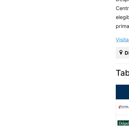
Centr
elegi
prima
Visit
D
Tab